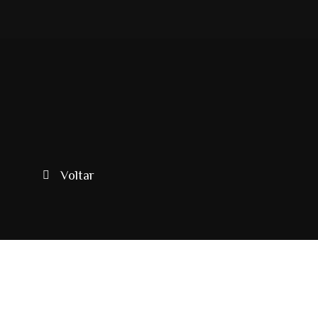
Ir
para
o
conteúdo
Voltar