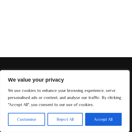
EDIÇÕES DIVINE MAG
We value your privacy
SOBRE NÓS
We use cookies to enhance your browsing experience, serve
©. 2024
Divine Magazine Paris
, Todos os direitos reservados.
personalised ads or content, and analyse our traffic. By clicking
Desenvolvido por
Bay Groups
"Accept All", you consent to our use of cookies.
Customise
Reject All
Accept All