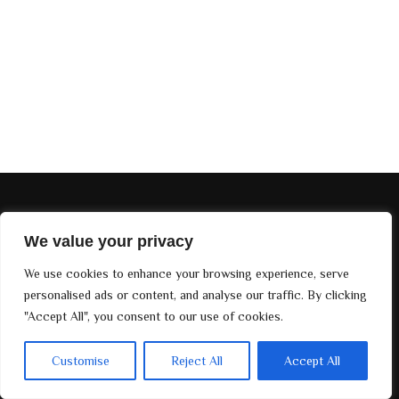
EDIÇÕES DIVINE MAG
We value your privacy
SOBRE NÓS
We use cookies to enhance your browsing experience, serve
©. 2024
Divine Magazine Paris
, Todos os direitos reservados.
personalised ads or content, and analyse our traffic. By clicking
Desenvolvido por
Bay Groups
"Accept All", you consent to our use of cookies.
Customise
Reject All
Accept All