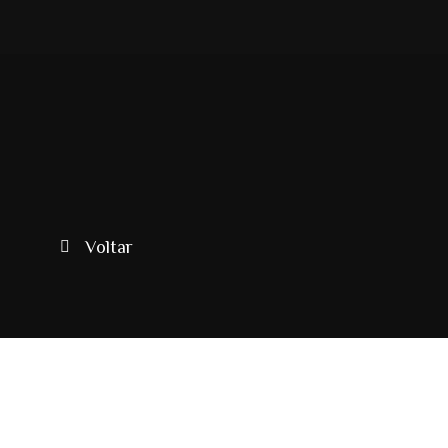
Ir
para
o
conteúdo
Voltar